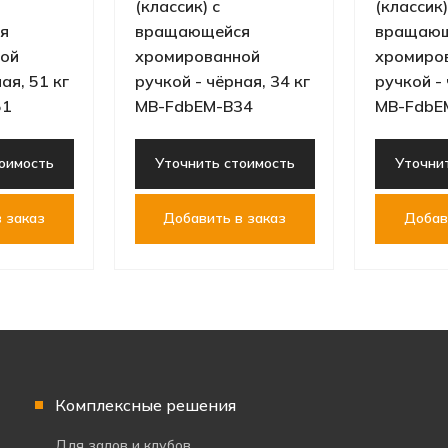
(классик) с
(классик)
я
вращающейся
вращаю
ой
хромированной
хромиро
ая, 51 кг
ручкой - чёрная, 34 кг
ручкой - 
51
MB-FdbEM-B34
MB-FdbE
оимость
Уточнить стоимость
Уточни
 заказ
Добавить в заказ
Добав
Комплексные решения
Для залов и клубов