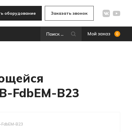
ь оборудование
Заказать звонок
Мой заказ
0
ающейся
MB-FdbEM-B23
-FdbEM-B23