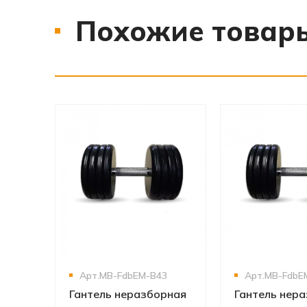
Похожие товар
‹
›
Арт.MB-FdbEM-B43
Арт.MB-FdbE
Гантель неразборная
Гантель нер