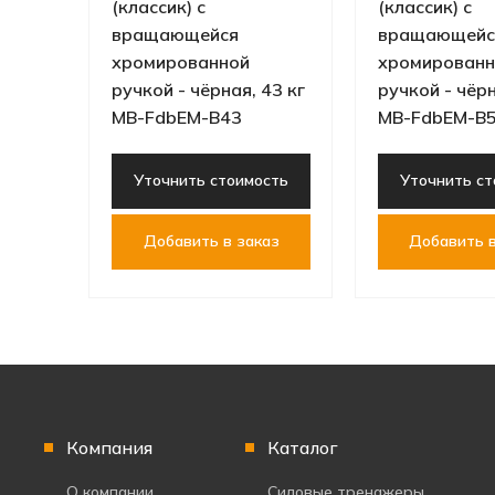
(классик) с
(классик) с
вращающейся
вращающейс
хромированной
хромированн
ручкой - чёрная, 43 кг
ручкой - чёрн
MB-FdbEM-B43
MB-FdbEM-B
Уточнить стоимость
Уточнить ст
Добавить в заказ
Добавить в
Компания
Каталог
О компании
Силовые тренажеры