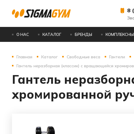
8 
Зв
О НАС
КАТАЛОГ
БРЕНДЫ
КОМПЛЕКСНЫ
Главная
Каталог
Свободные веса
Гантели
Гантель неразборная (классик) с вращающейся хромирова
Гантель неразборн
хромированной руч