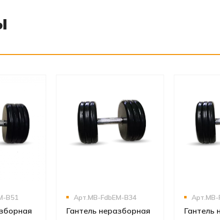
ы
‹
›
‹
›
M-B51
Арт.MB-FdbEM-B34
Арт.MB-
азборная
Гантель неразборная
Гантель 