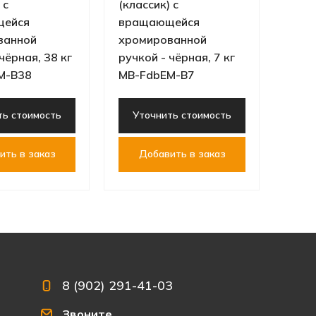
Д
 с
(классик) с
щейся
вращающейся
ванной
хромированной
чёрная, 38 кг
ручкой - чёрная, 7 кг
M-B38
MB-FdbEM-B7
ть стоимость
Уточнить стоимость
ить в заказ
Добавить в заказ
8 (902) 291-41-03
Звоните