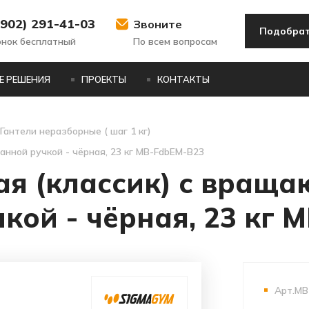
(902) 291-41-03
Звоните
Подобрат
онок бесплатный
По всем вопросам
Е РЕШЕНИЯ
ПРОЕКТЫ
КОНТАКТЫ
Гантели неразборные ( шаг 1 кг)
нной ручкой - чёрная, 23 кг MB-FdbEM-B23
ая (классик) с вращ
кой - чёрная, 23 кг 
Арт.MB