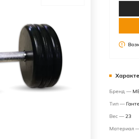
Воз
Характе
Бренд —
MB
Тип —
Гант
Вес —
23
Материал 