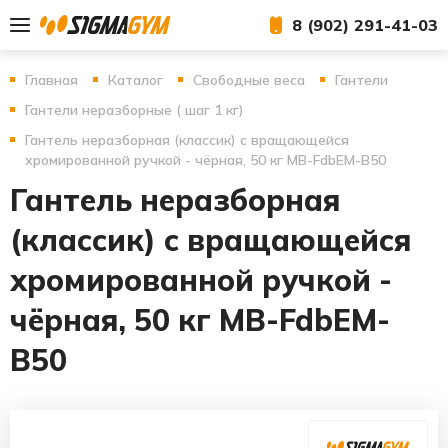
8 (902) 291-41-03
Главная
Каталог
Свободные веса
Гантели
Гантели неразборные ( шаг 1 кг)
Гантель неразборная (классик) с вращающейся
хромированной ручкой - чёрная, 50 кг MB-FdbEM-B50
Гантель неразборная
(классик) с вращающейся
хромированной ручкой -
чёрная, 50 кг MB-FdbEM-
B50