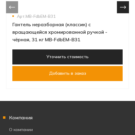
Арт.MB-FdbEM-B31
Гантель неразборная (классик) с
вращающейся хромированной ручкой -
чёрная, 31 кг MB-FdbEM-B31
Уточнить стоимость
Добавить в заказ
Компания
О компании