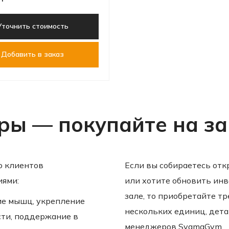
Уточнить стоимость
Добавить в заказ
ы — покупайте на за
о клиентов
Если вы собираетесь от
иями:
или хотите обновить ин
зале, то приобретайте т
ие мышц, укрепление
нескольких единиц, дет
ти, поддержание в
менеджеров SygmaGym.