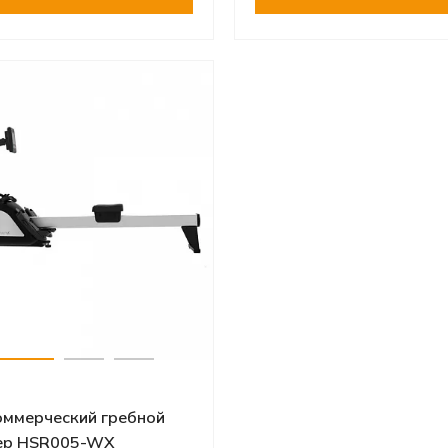
ммерческий гребной
ер HSR005-WX