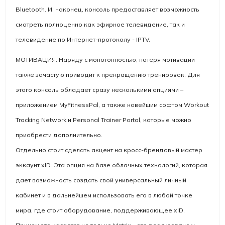
Bluetooth. И, наконец, консоль предоставляет возможность
смотреть полноценно как эфирное телевидение, так и
телевидение по Интернет-протоколу - IPTV.
МОТИВАЦИЯ. Наряду с монотонностью, потеря мотивации
также зачастую приводит к прекращению тренировок. Для
этого консоль обладает сразу несколькими опциями –
приложением
MyFitnessPal
, а также новейшим софтом Workout
Tracking Network и Personal Trainer Portal, которые можно
приобрести дополнительно.
Отдельно стоит сделать акцент на кросс-брендовый мастер
эккаунт xID. Эта опция на базе облачных технологий, которая
дает возможность создать свой универсальный личный
кабинет и в дальнейшем использовать его в любой точке
мира, где стоит оборудование, поддерживающее xID.