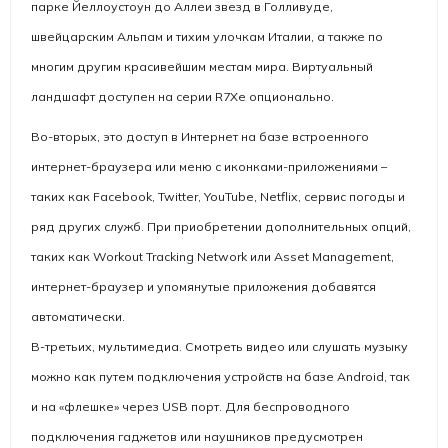
парке Йеллоустоун до Аллеи звезд в Голливуде,
швейцарским Альпам и тихим улочкам Италии, а также по
многим другим красивейшим местам мира. Виртуальный
ландшафт доступен на серии R7Xe опционально.
Во-вторых, это доступ в Интернет на базе встроенного
интернет-браузера или меню с иконками-приложениями –
таких как Facebook, Twitter, YouTube, Netflix, сервис погоды и
ряд других служб. При приобретении дополнительных опций,
таких как Workout Tracking Network или Asset Management,
интернет-браузер и упомянутые приложения добавятся
автоматически.
В-третьих, мультимедиа. Смотреть видео или слушать музыку
можно как путем подключения устройств на базе Android, так
и на «флешке» через USB порт. Для беспроводного
подключения гаджетов или наушников предусмотрен