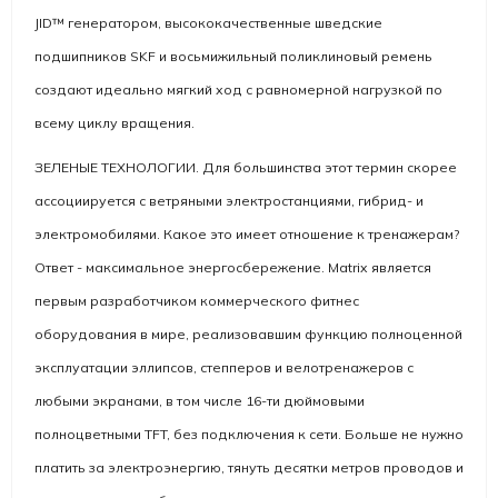
JID™ генератором, высококачественные шведские
подшипников SKF и восьмижильный поликлиновый ремень
создают идеально мягкий ход с равномерной нагрузкой по
всему циклу вращения.
ЗЕЛЕНЫЕ ТЕХНОЛОГИИ. Для большинства этот термин скорее
ассоциируется с ветряными электростанциями, гибрид- и
электромобилями. Какое это имеет отношение к тренажерам?
Ответ - максимальное энергосбережение. Matrix является
первым разработчиком коммерческого фитнес
оборудования в мире, реализовавшим функцию полноценной
эксплуатации эллипсов, степперов и велотренажеров с
любыми экранами, в том числе 16-ти дюймовыми
полноцветными TFT, без подключения к сети. Больше не нужно
платить за электроэнергию, тянуть десятки метров проводов и