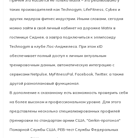
Причем это касается не только Matrix – это реализовано у
таких производителей как Technogym, LifeFitness, Cybex и
других лидеров фитнес индустрии. Иными словами, сегодня
можно зайти в свой личный кабинет на дорожке Matrix в
гостинице Сиднея, а завтра подключиться к эллипсоиду
Technogym в клубе Лос-Анджелеса. При этом xID
обеспечивает полный доступ к личным актуальным
тренировочным данным, автоматическую интеграцию с
сервисами Netpulse, MyFitnessPal, Facebook, Twitter, а также
другой разноплановый функционал.
В дополнение к сказанному есть возможность проверить себя
на более высоком и профессиональном уровне. Для этого
представлены несколько специализированных профилей
(тренировки по стандартам армии США, "Gerkin-протокол"
Пожарной Службы США, PEB-тест Службы Федеральных