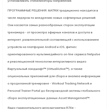
устанавливать стабилизаторы напряжения.
ПРОГРАММНЫЕ РЕШЕНИЯ. MATRIX традиционно находится в
числе лидеров по внедрению новых софтверных решений.
Они касаются самых разнообразных сторон эксплуатации
тренажера - от просмотра эфирных каналов и доступа в
интернет, развлекательной составляющей с использованием
устройств на платформе Android и iOS, фитнес
ориентированного мультимедийного on-line сервиса
Netpulse
и революционной технологии интерактивного видео
Виртуальный ландшафт™ (
VirtualActive™
), а также
опциональных приложений для сбора и анализа информации
о проделанной тренировке - Workout Tracking Network и
Personal Trainer Portal до беспроводной системы глобального
сбора эксплуатационных данных Asset Management
™
.
Ядро горизонтального велоэргометра R7Xe -