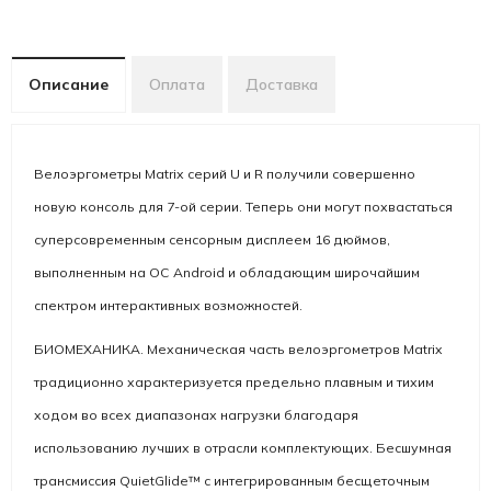
Описание
Оплата
Доставка
Велоэргометры Matrix серий U и R получили совершенно
новую консоль для 7-ой серии. Теперь они могут похвастаться
суперсовременным сенсорным дисплеем 16 дюймов,
выполненным на ОС Android и обладающим широчайшим
спектром интерактивных возможностей.
БИОМЕХАНИКА. Механическая часть велоэргометров Matrix
традиционно характеризуется предельно плавным и тихим
ходом во всех диапазонах нагрузки благодаря
использованию лучших в отрасли комплектующих. Бесшумная
трансмиссия QuietGlide™ с интегрированным беcщеточным