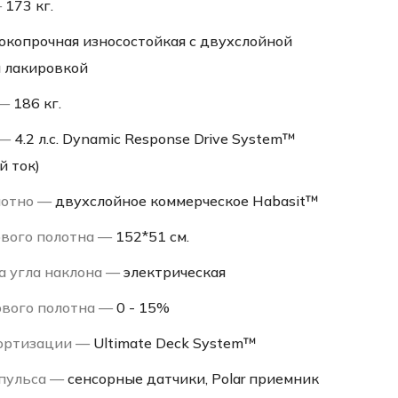
—
173 кг.
окопрочная износостойкая с двухслойной
и лакировкой
 —
186 кг.
 —
4.2 л.с. Dynamic Response Drive System™
й ток)
лотно —
двухслойное коммерческое Habasit™
ового полотна —
152*51 см.
а угла наклона —
электрическая
ового полотна —
0 - 15%
ортизации —
Ultimate Deck System™
пульса —
сенсорные датчики, Polar приемник