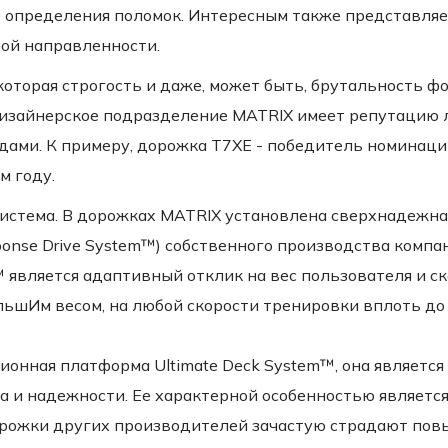
о определения поломок. Интересным также представляет
ой направленности.
которая строгость и даже, может быть, брутальность 
изайнерское подразделение MATRIX имеет репутацию л
ами. К примеру, дорожка T7XE - победитель номинаци
м году.
стема. В дорожкаx MATRIX установлена сверхнадежна
onse Drive System™) собственного производства компан
 является адаптивный отклик на вес пользователя и ск
льшИм весом, на любой скорости тренировки вплоть до 
нная платформа Ultimate Deck System™, она является 
а и надежности. Ее характерной особенностью являетс
орожки других производителей зачастую страдают пов