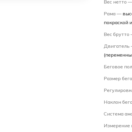
Вес нетто 
Рама —
выс
покраской 
Вес брутто
Двигатель
(переменны
Беговое по
Размер бег
Регулировк
Наклон бег
Система ам
Измерение 