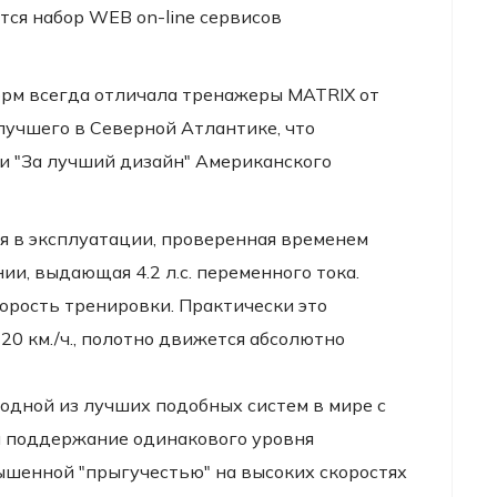
ся набор WEB on-line сервисов
форм всегда отличала тренажеры MATRIX от
учшего в Северной Атлантике, что
и "За лучший дизайн" Американского
я в эксплуатации, проверенная временем
ии, выдающая 4.2 л.с. переменного тока.
орость тренировки. Практически это
20 км./ч., полотно движется абсолютно
одной из лучших подобных систем в мире с
я поддержание одинакового уровня
ышенной "прыгучестью" на высоких скоростях