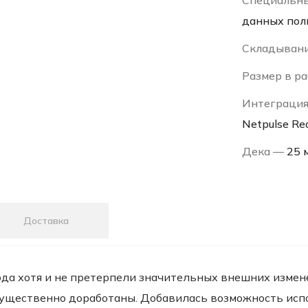
Специальн
данных поль
Складыван
Размер в р
Интеграци
Netpulse Re
Дека —
25 
Доставка
да хотя и не претерпели значительных внешних измене
ущественно доработаны. Добавилась возможность испо