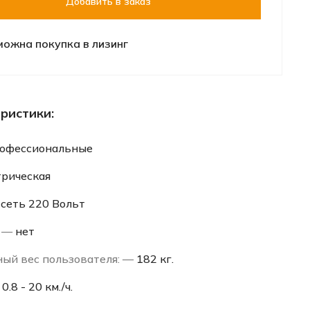
Добавить в заказ
можна покупка в лизинг
ристики:
офессиональные
трическая
—
сеть 220 Вольт
р —
нет
ый вес пользователя: —
182 кг.
—
0.8 - 20 км./ч.