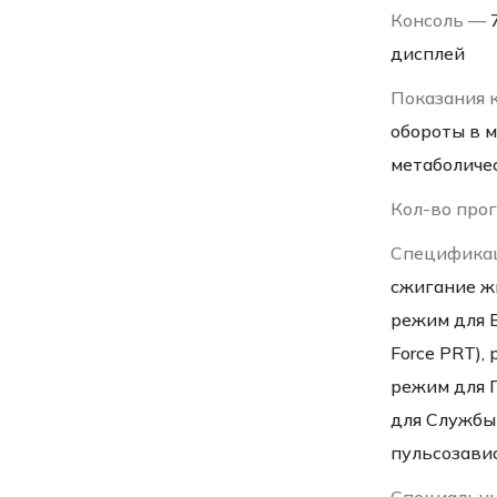
Консоль —
дисплей
Показания 
обороты в ми
метаболиче
Кол-во про
Специфика
сжигание ж
режим для 
Force PRT),
режим для 
для Службы
пульсозави