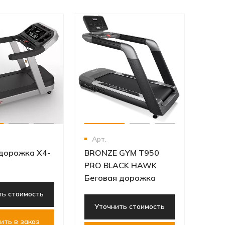
Арт
MATR
Бего
Ут
Д
Арт.
 дорожка X4-
BRONZE GYM T950
PRO BLACK HAWK
Беговая дорожка
ть стоимость
Уточнить стоимость
ить в заказ