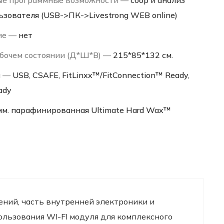
ые программные возможности —
сбор и анализ
зователя (USB->ПК->Livestrong WEB online)
ие —
нет
абочем состоянии (Д*Ш*В) —
215*85*132 см.
я —
USB, CSAFE, FitLinxx™/FitConnection™ Ready,
ady
мм. парафинированная Ultimate Hard Wax™
ний, часть внутренней электроники и
льзования WI-FI модуля для комплексного