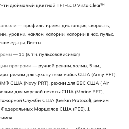
7-ти дюймовый цветной TFT-LCD Vista Clear™
консоли —
профиль, время, дистанция, скорость,
н., уровни, наклон, калории, калории в час, пульс,
ские ед-цы, Ватты
грамм —
11 (в т.ч. пульсозависимая)
ции программ —
ручной режим, холмы, 5 км.,
ира, режим для сухопутных войск США (Аrmy PFT),
ВМФ США (Navy PRT), режим для ВВС США ( Air
 режим для морской пехоты США (Marine PFT),
Пожарной Службы США (Gerkin Protocol), режим
 Федеральных Маршалов США (PEB), 1
симая