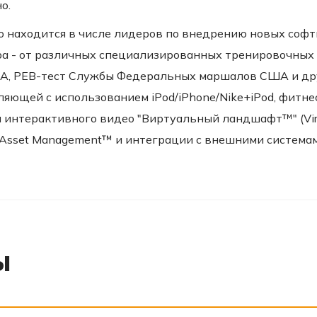
о.
аходится в числе лидеров по внедрению новых софт
ра - от различных специализированных тренировочных
А, PEB-тест Службы Федеральных маршалов США и друг
ляющей с использованием iPod/iPhone/Nike+iPod, фитн
интерактивного видео "Виртуальный ландшафт™" (Virt
Asset Management™ и интеграции с внешними системами
ы
‹
›
‹
›