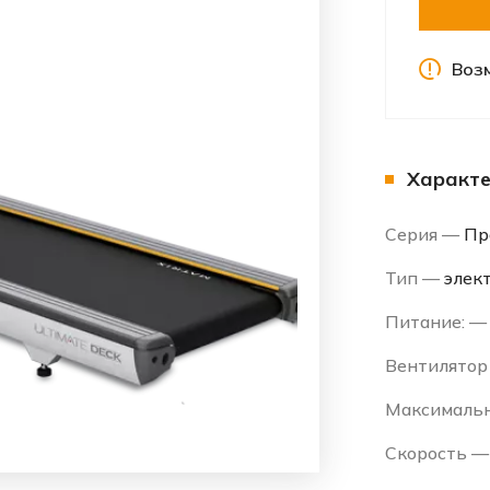
Воз
Характе
Серия —
Пр
Тип —
элек
Питание: 
Вентилято
Максимальн
Скорость 