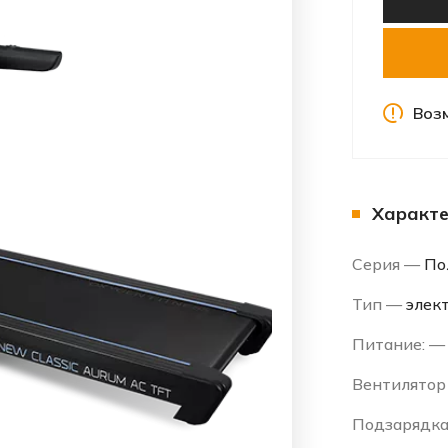
Воз
Характе
Серия —
По
Тип —
элек
Питание: 
Вентилято
Подзарядк