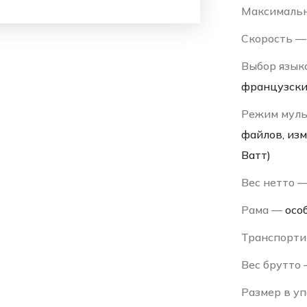
Максимальн
Скорость 
Выбор язык
французски
Режим мул
файлов, из
Ватт)
Вес нетто 
Рама —
осо
Транспорти
Вес брутто
Размер в у