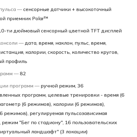
пульса —
сенсорные датчики + высокоточный
ой приемник Polar™
10-ти дюймовый сенсорный цветной TFT дисплей
консоли —
дата, время, наклон, пульс, время,
истанция, калории, скорость, количество кругов,
ый профиль
грамм —
82
ции программ —
ручной режим, 36
вленных программ, целевые тренировки - время (6
агометр (6 режимов), калории (6 режимов),
(6 режимов), регулируемая пульсозависимая
 режим "Бег по стадиону", 16 пользовательских
Виртуальный ландшафт" (3 локации)