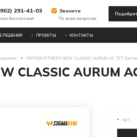
(902) 291-41-03
Звоните
Подобрат
онок бесплатный
По всем вопросам
Е РЕШЕНИЯ
ПРОЕКТЫ
КОНТАКТЫ
дорожки
OXYGEN FITNESS NEW CLASSIC AURUM AC TFT Бего
EW CLASSIC AURUM AC
Арт.