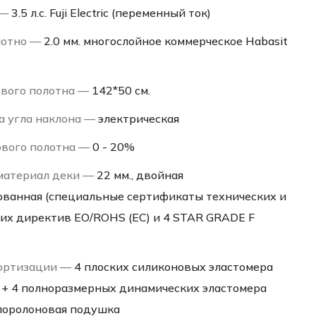
 —
3.5 л.с. Fuji Electric (переменный ток)
лотно —
2.0 мм. многослойное коммерческое Habasit
ового полотна —
142*50 см.
а угла наклона —
электрическая
ового полотна —
0 - 20%
материал деки —
22 мм., двойная
ванная (специальные сертификаты технических и
ких директив EO/ROHS (ЕС) и 4 STAR GRADE F
ортизации —
4 плоских силиконовых эластомера
) + 4 полноразмерных динамических эластомера
 поролоновая подушка