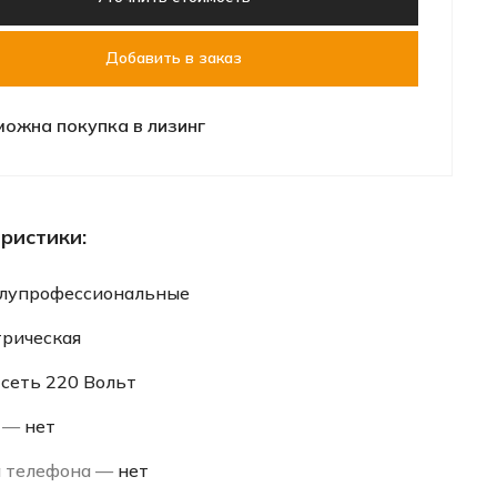
Добавить в заказ
можна покупка в лизинг
ристики:
лупрофессиональные
трическая
—
сеть 220 Вольт
р —
нет
а телефона —
нет