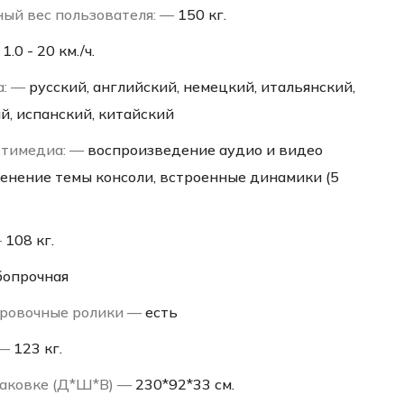
ый вес пользователя: —
150 кг.
—
1.0 - 20 км./ч.
а: —
русский, английский, немецкий, итальянский,
й, испанский, китайский
ьтимедиа: —
воспроизведение аудио и видео
менение темы консоли, встроенные динамики (5
—
108 кг.
бопрочная
ровочные ролики —
есть
 —
123 кг.
паковке (Д*Ш*В) —
230*92*33 см.