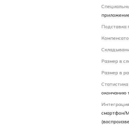
Специальн
приложение
Подставка 
Компенсато
Складыван
Размер в с
Размер в р
Статистика
окончанию 
Интеграци
смартфон/M
(воспроизв