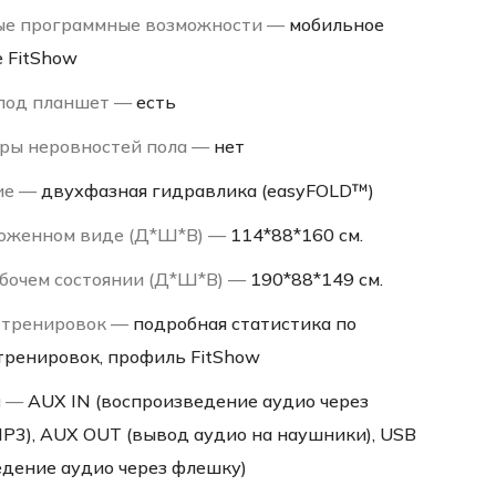
ые программные возможности —
мобильное
 FitShow
под планшет —
есть
ры неровностей пола —
нет
ие —
двухфазная гидравлика (easyFOLD™)
ложенном виде (Д*Ш*В) —
114*88*160 см.
абочем состоянии (Д*Ш*В) —
190*88*149 см.
 тренировок —
подробная статистика по
тренировок, профиль FitShow
я —
AUX IN (воспроизведение аудио через
P3), AUX OUT (вывод аудио на наушники), USB
едение аудио через флешку)