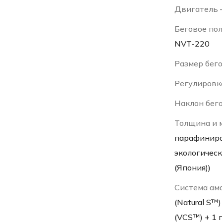
Двигатель
Беговое по
NVT-220
Размер бег
Регулировк
Наклон бег
Толщина и 
парафиниро
экологичес
(Япония))
Система ам
(Natural S™
(VCS™) + 1