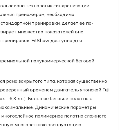
пользована технология синхронизации
вления тренажером, необходимо
тандартной тренировки, делает ее по-
зирует множество показателей вне
 тренировок. FitShow доступно для
 премиальной полукоммерческой беговой
ая рама закрытого типа, которая существенно
проверенный временем двигатель японской Fuji
 – 6,3 л.с.). Большое беговое полотно с
 максимальные. Динамические параметры
ое многослойное полимерное полотно сложного
яженную многолетнюю эксплуатацию.