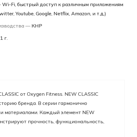
—
Wi-Fi, быстрый доступ к различным приложениям
itter, Youtube, Google, Netflix, Amazon, и т.д.)
изводства —
КНР
1 г.
LASSIC от Oxygen Fitness. NEW CLASSIC
историю бренда. В серии гармонично
ыми материалами. Каждый элемент NEW
онстрируют прочность, функциональность,