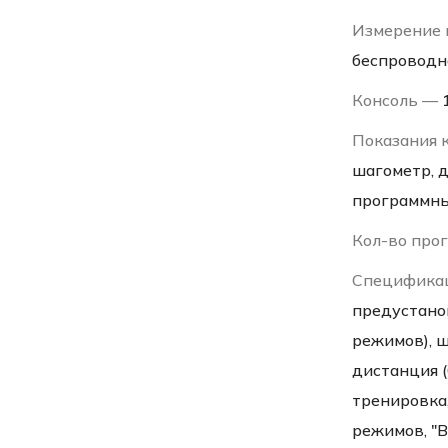
Измерение 
беспроводн
Консоль —
Показания 
шагометр, д
программн
Кол-во про
Специфика
предустано
режимов), ш
дистанция 
тренировка,
режимов, "