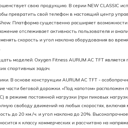
ершенствует свою продукцию. В серии NEW CLASSIC ис
обы превратить свой телефон в настоящий центр упра
how. Платформа существенно расширяет возможности с
ожение отслеживает активность пользователя и анали
зменять скорость и угол наклона оборудования во время
.
цать моделей. Oxygen Fitness AURUM AC TFT является
их спортивных задач.
ики. В основе конструкции AURUM AC TFT - особопрочн
ие части беговой дорожки. «Под капотом» расположен 
AC) в режиме постоянной нагрузки (при пиковых нагрузках
олную свободу движений на любых скоростях, включая
рость до 20 км./ч. и угол наклона до 20%. Высокопрочн
тносится к классу коммерческих и рассчитано на напр