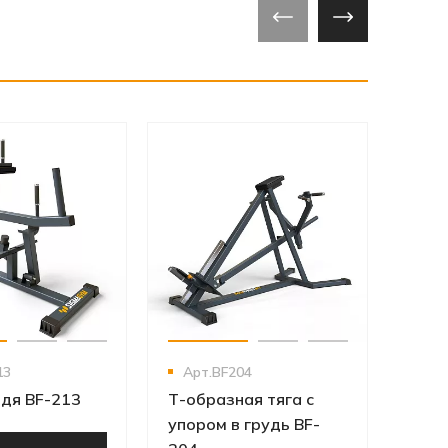
‹
›
‹
›
Арт
Трен
бедр
219
Ут
Д
13
Арт.BF204
идя BF-213
Т-образная тяга с
упором в грудь BF-