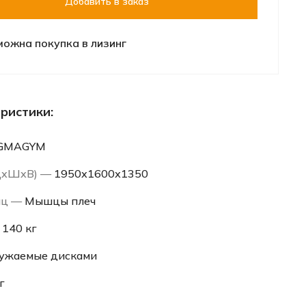
Добавить в заказ
можна покупка в лизинг
ристики:
IGMAGYM
(ДхШхВ) —
1950х1600х1350
шц —
Мышцы плеч
—
140 кг
ужаемые дисками
г