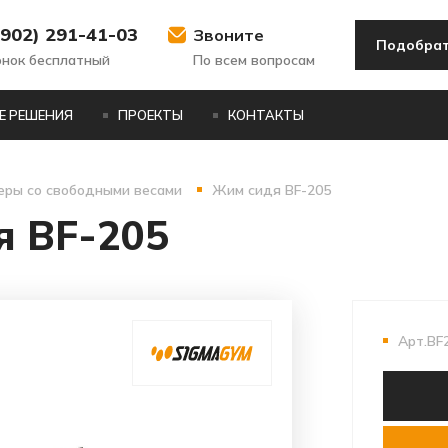
(902) 291-41-03
Звоните
Подобрат
онок бесплатный
По всем вопросам
Е РЕШЕНИЯ
ПРОЕКТЫ
КОНТАКТЫ
еры со свободными весами
Жим сидя BF-205
я BF-205
Арт.BF