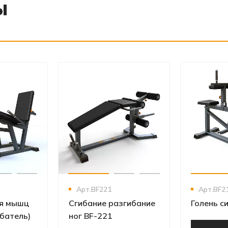
ы
‹
›
‹
›
Арт.BF221
Арт.BF2
я мышц
Сгибание разгибание
Голень с
батель)
ног BF-221