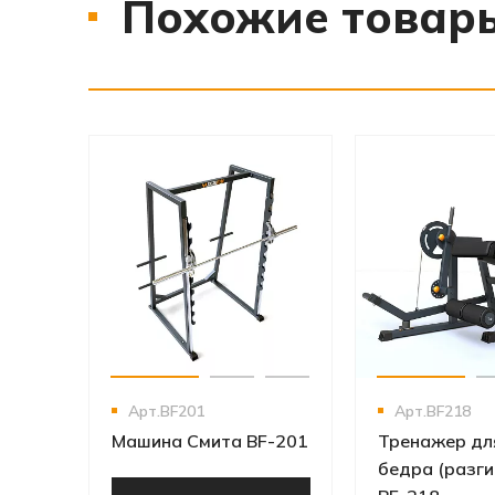
Похожие товар
‹
›
Арт.BF201
Арт.BF218
Машина Смита BF-201
Тренажер дл
бедра (разги