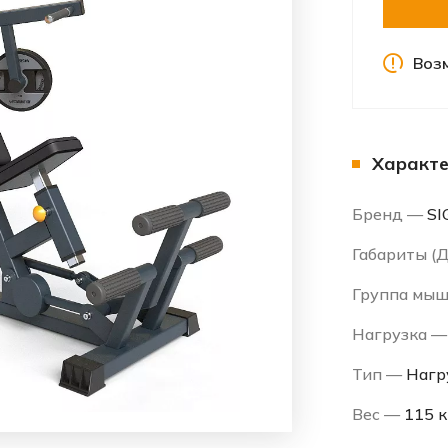
Воз
Характе
Бренд —
S
Габариты 
Группа мы
Нагрузка 
Тип —
Нагр
Вес —
115 к