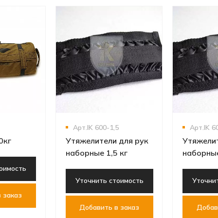
Арт.IK 600-1,5
Арт.IK 6
0кг
Утяжелители для рук
Утяжелит
наборные 1,5 кг
наборные
оимость
Уточнить стоимость
Уточни
 заказ
Добавить в заказ
Добав