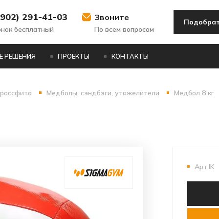
(902) 291-41-03
Звоните
Подобрат
онок бесплатный
По всем вопросам
Е РЕШЕНИЯ
ПРОЕКТЫ
КОНТАКТЫ
кроссфита
Медболы, сэндбэги, утяжелители
Медбол 8 кг
Арт.IK