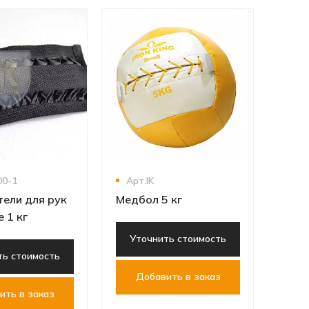
Арт
Жиле
кг ж
Ут
Д
00-1
Арт.IK
ели для рук
Медбол 5 кг
 1 кг
Уточнить стоимость
ть стоимость
Добавить в заказ
ить в заказ