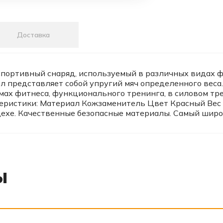
Доставка
 спортивный снаряд, используемый в различных видах 
л представляет собой упругий мяч определенного веса
ах фитнеса, функционального тренинга, в силовом тре
теристики: Материал Кожзаменитель Цвет Красный Вес 8 
хе. Качественные безопасные материалы. Самый широки
ы
‹
›
‹
›