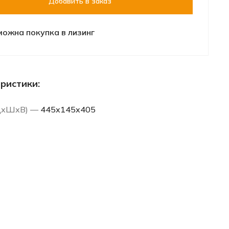
Добавить в заказ
можна покупка в лизинг
ристики:
(ДхШхВ) —
445x145x405