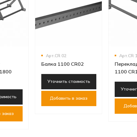
Арт.СR 02
Арт.СR 
а
Балка 1100 CR02
Перекла
 1800
1100 CR
Уточнить стоимость
Уточни
оимость
Добавить в заказ
Добав
 заказ