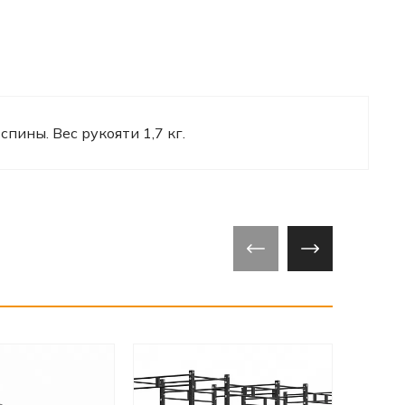
ины. Вес рукояти 1,7 кг.
‹
›
‹
›
Арт
Разм