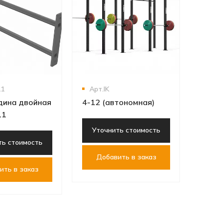
CR1
Ут
Д
11
Арт.IK
дина двойная
4-12 (автономная)
11
Уточнить стоимость
ть стоимость
Добавить в заказ
ить в заказ