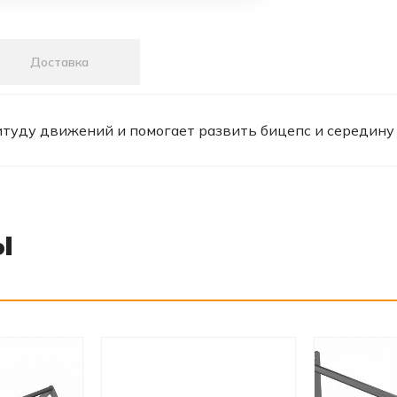
Доставка
уду движений и помогает развить бицепс и середину сп
ы
‹
›
‹
›