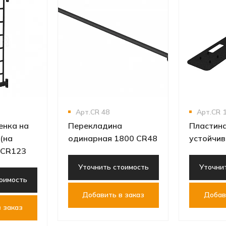
Арт.СR 48
Арт.CR 
енка на
Перекладина
Пластин
(на
одинарная 1800 CR48
устойчи
) CR123
Уточнить стоимость
Уточни
оимость
Добавить в заказ
Добав
 заказ