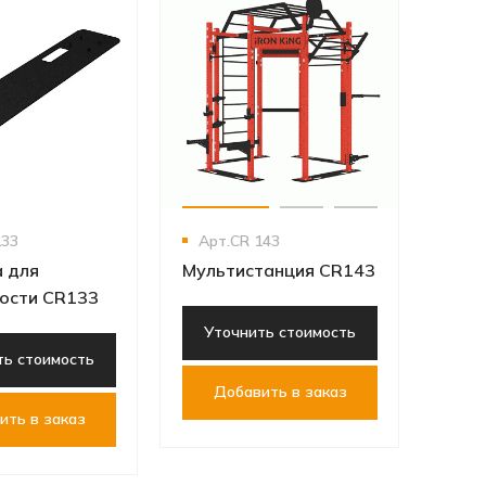
Арт
Руко
секц
Ут
Д
133
Арт.CR 143
а для
Мультистанция CR143
вости CR133
Уточнить стоимость
ть стоимость
Добавить в заказ
ить в заказ