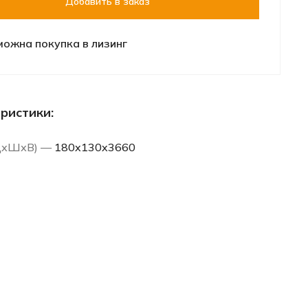
Добавить в заказ
можна покупка в лизинг
ристики:
(ДхШхВ) —
180x130x3660