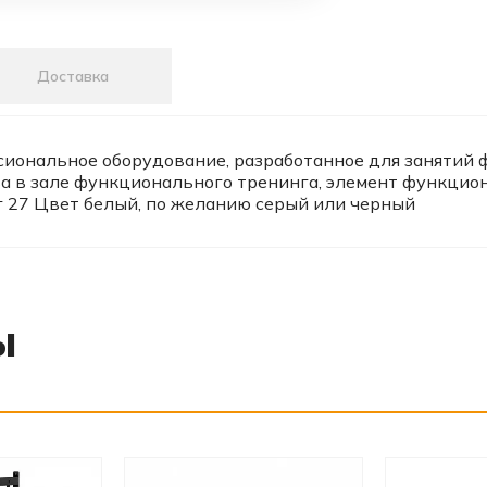
Доставка
ссиональное оборудование, разработанное для заняти
а в зале функционального тренинга, элемент функцион
г 27 Цвет белый, по желанию серый или черный
ы
‹
›
‹
›