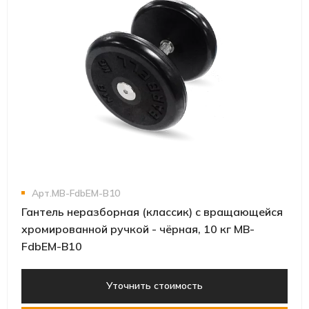
Арт.MB-FdbEM-B10
Гантель неразборная (классик) с вращающейся
хромированной ручкой - чёрная, 10 кг MB-
FdbEM-B10
Уточнить стоимость